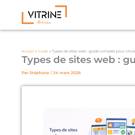
Aller
au
contenu
Types de sites web : guide complet pour chois
Accueil
Guide
Types de sites web : g
Par
Stéphane
/
24 mars 2026