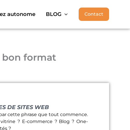
ez autonome
BLOG
Contact
e bon format
ES DE SITES WEB
nt par cette phrase que tout commence.
te vitrine ? E-commerce ? Blog ? One-
ités ?