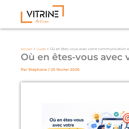
Aller
au
contenu
Où en êtes-vous avec votre communication en
Accueil
Guide
Où en êtes-vous avec 
Par
Stéphane
/
25 février 2026