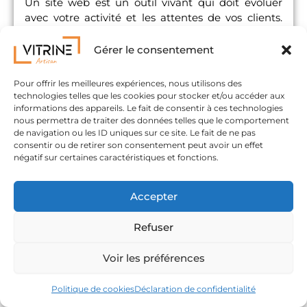
Un site web est un outil vivant qui doit évoluer
avec votre activité et les attentes de vos clients.
L’amélioration continue, même par petites
touches, fera toute la différence.
Gérer le consentement
Pour offrir les meilleures expériences, nous utilisons des
FAQ : VOS QUESTIONS
technologies telles que les cookies pour stocker et/ou accéder aux
informations des appareils. Le fait de consentir à ces technologies
SUR LES FREINS À LA
nous permettra de traiter des données telles que le comportement
de navigation ou les ID uniques sur ce site. Le fait de ne pas
CONVERSION
consentir ou de retirer son consentement peut avoir un effet
négatif sur certaines caractéristiques et fonctions.
Comment savoir si mon site convertit
bien ?
Accepter
Utilisez des outils d’analyse et de
statistique pour suivre vos visites… Si vous
Refuser
avez beaucoup de visiteurs mais peu
d’actions, c’est qu’il y a sûrement des
freins à corriger.
Voir les préférences
Dois-je refaire entièrement mon site si
j’identifie plusieurs freins ?
Politique de cookies
Déclaration de confidentialité
Pas nécessairement ! Beaucoup de freins