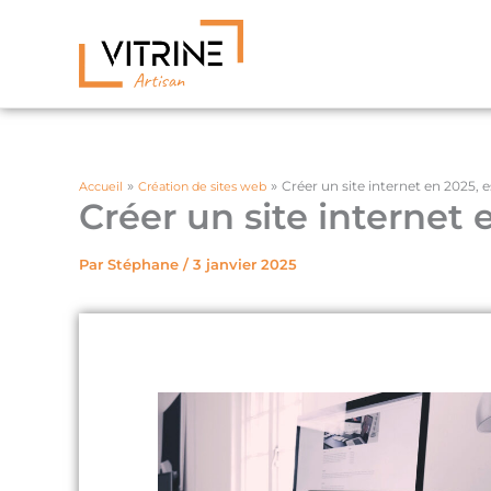
Aller
au
contenu
Créer un site internet en 2025, e
Accueil
Création de sites web
Créer un site internet 
Par
Stéphane
/
3 janvier 2025