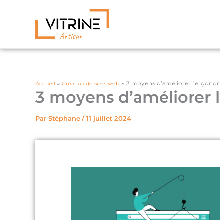
Aller
au
contenu
3 moyens d’améliorer l’ergonom
Accueil
Création de sites web
3 moyens d’améliorer 
Par
Stéphane
/
11 juillet 2024